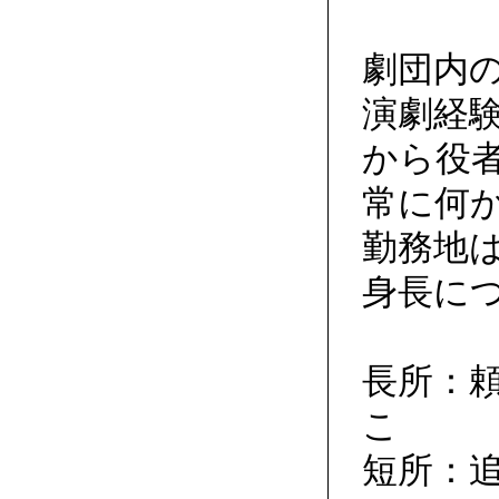
劇団内
演劇経
から役
常に何
勤務地
身長に
長所：
こ
短所：