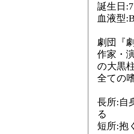
誕生日:7
血液型:
劇団『
作家・
の大黒
全ての
長所:
る
短所:抱