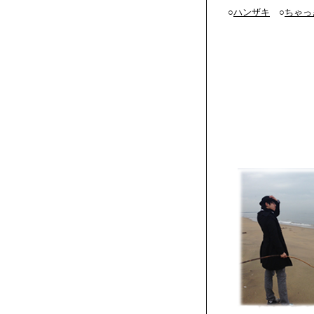
○
ハンザキ
○
ちゃっ