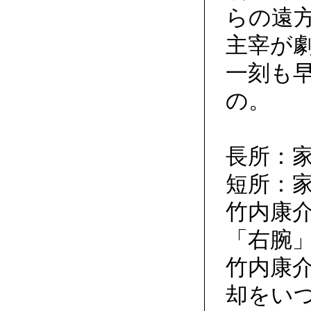
らの遠
主宰が
一刻も
の。
長所：
短所：
竹内康
「右腕
竹内康介
却をい