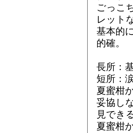
ごっこ
レット
基本的
的確。
長所：
短所：
夏蜜柑
妥協し
見でき
夏蜜柑