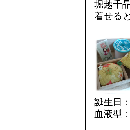
堀越千
着せる
誕生日：
血液型：