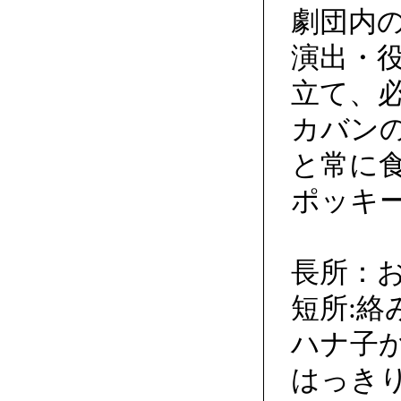
劇団内
演出・
立て、
カバン
と常に
ポッキ
長所：
短所:絡
ハナ子
はっき