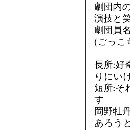
劇団内
演技と
劇団員
(ごっこ
長所:
りにい
短所:
す
岡野牡
あろう