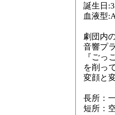
誕生日:3
血液型:
劇団内
音響プ
『ごっ
を削っ
変顔と
長所：
短所：