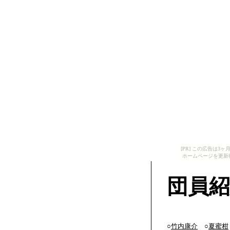
[PR] この広告は
ホームページを更新
団員紹
○
竹内康介
○
夏蜜柑