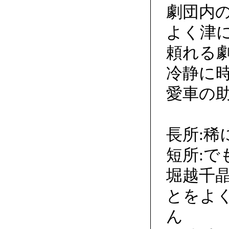
劇団内
よく津
頼れる
冷静に
愛車の
長所:
短所:
堀越千
とをよ
ん