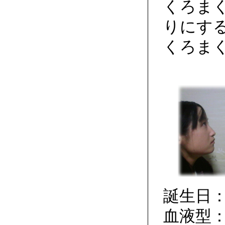
くろま
りにす
くろま
誕生日：
血液型：