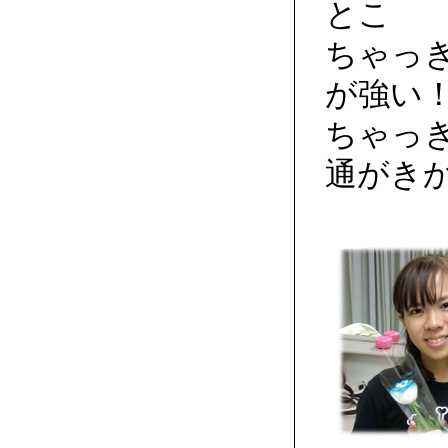
とこ
ちゃっ
が強い
ちゃっ
通がき